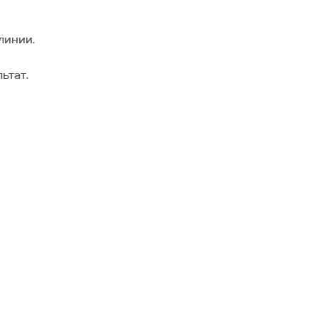
линии.
ьтат.