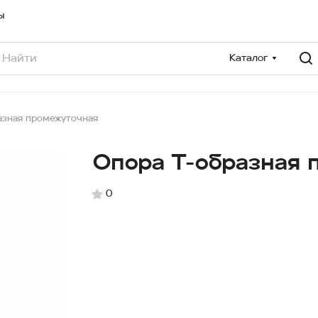
ы
Каталог
азная промежуточная
Опора Т-образная 
0