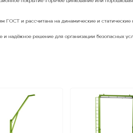
зионное покрытие (горячее цинкование или порошковая
ям ГОСТ и рассчитана на динамические и статические 
ое и надёжное решение для организации безопасных усл