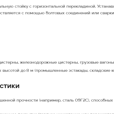
альную стойку с горизонтальной перекладиной. Устана
твляется с помощью болтовых соединений или сварки,
истерны, железнодорожные цистерны, грузовые вагоны,
 высотой до 8 м (промышленные эстакады, складские к
стики
ышенной прочности (например, сталь 09Г2С), способны