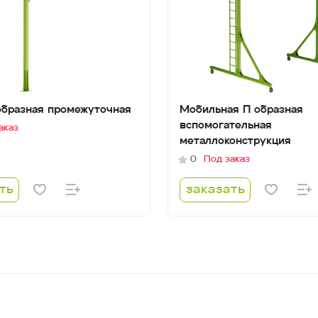
образная промежуточная
Мобильная П образная
вспомогательная
аказ
металлоконструкция
0
Под заказ
ть
заказать