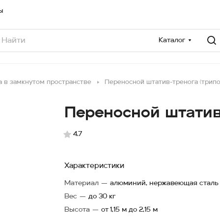
ы
Каталог
а в замкнутом пространстве
Переносной штатив-тренога (трипо
Переносной штатив-
4.7
Характеристики
Материал
—
алюминий, нержавеющая сталь
Вес
—
до 30 кг
Высота
—
от 1,15 м до 2,15 м