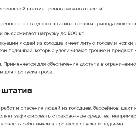
ереносной штатив тренога можно отнести:
носного складного штатива треноги трипода может соста
и выдерживает нагрузку до 500 кг;
куации людей из колодца имеет литую голову и ножки 
ой подошвой, которые увеличивают трение и придают к
. Применяется для обеспечения доступа в ограниченном
 для пропуска троса.
 штатив
абот и спасения людей из колодцев, бассейнов, шахт и
ляет зафиксировать страховочные средства, например
пасность работников в процессе спуска и подъема.