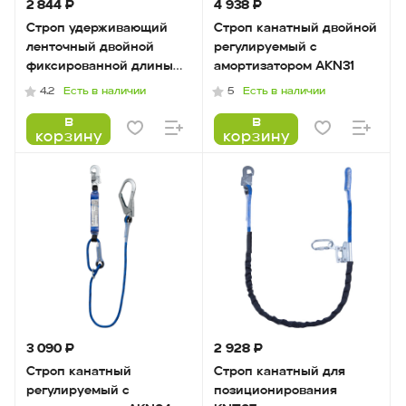
2 844 ₽
4 938 ₽
Строп удерживающий
Строп канатный двойной
ленточный двойной
регулируемый с
фиксированной длины
амортизатором AKN31
KNT25-100
Есть в наличии
Есть в наличии
4.2
5
в
в
корзину
корзину
3 090 ₽
2 928 ₽
Строп канатный
Строп канатный для
регулируемый с
позиционирования