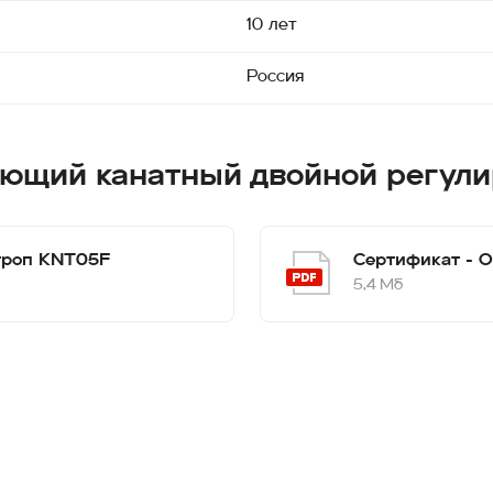
10 лет
Россия
ающий канатный двойной регул
строп KNT05F
Сертификат - О
5,4 Мб