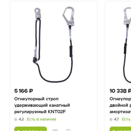
5 166 ₽
10 338 
Огнеупорный строп
Огнеупор
удерживающий канатный
двойной 
регулируемый KNT02F
амортиза
4.2
Есть в наличии
4.7
Есть