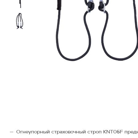
Огнеупорный страховочный строп KNT05F предна