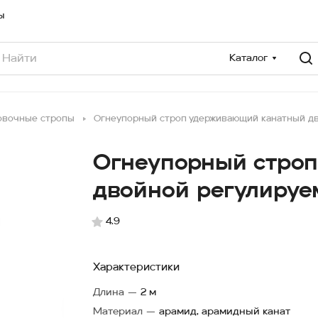
ы
Каталог
овочные стропы
Огнеупорный строп удерживающий канатный д
Огнеупорный стро
двойной регулиру
4.9
Характеристики
Длина
—
2 м
Материал
—
арамид, арамидный канат