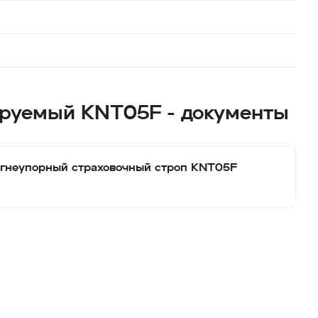
ируемый KNT05F - документы
гнеупорный страховочный строп KNT05F