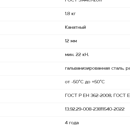
ГОСТ 31441.1-2011
1.8 кг
Канатный
12 мм
мин. 22 кН.
гальванизированная сталь, ра
от -50˚С до +50˚С
ГОСТ Р ЕН 362-2008, ГОСТ EN
13.92.29-008-23811540-2022
4 года