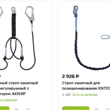
₽
2 928 ₽
ный строп канатный
Строп канатный для
регулируемый с
позиционирования KNT0
тором AKN31F
4.9
Есть в наличии
 в наличии