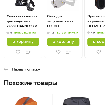
Сменная оснастка
Очки для
Противош
для защитных
защитных касок
наушники
касок HARNESS V
FUEGO
HELMET 2
Есть в наличии
Есть в наличии
Есть 
5
4.5
4.9
в корзину
в корзину
в ко
Назад к списку
Похожие товары